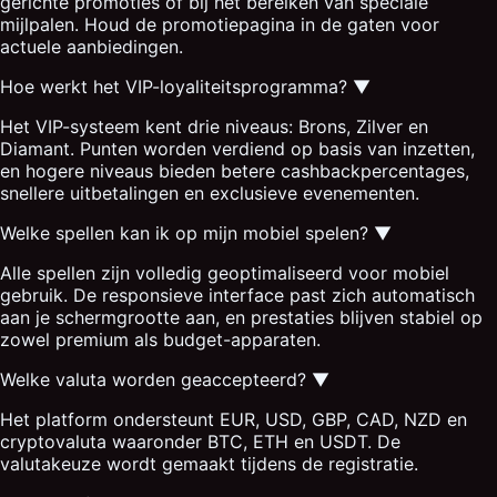
gerichte promoties of bij het bereiken van speciale
mijlpalen. Houd de promotiepagina in de gaten voor
actuele aanbiedingen.
Hoe werkt het VIP-loyaliteitsprogramma?
▼
Het VIP-systeem kent drie niveaus: Brons, Zilver en
Diamant. Punten worden verdiend op basis van inzetten,
en hogere niveaus bieden betere cashbackpercentages,
snellere uitbetalingen en exclusieve evenementen.
Welke spellen kan ik op mijn mobiel spelen?
▼
Alle spellen zijn volledig geoptimaliseerd voor mobiel
gebruik. De responsieve interface past zich automatisch
aan je schermgrootte aan, en prestaties blijven stabiel op
zowel premium als budget-apparaten.
Welke valuta worden geaccepteerd?
▼
Het platform ondersteunt EUR, USD, GBP, CAD, NZD en
cryptovaluta waaronder BTC, ETH en USDT. De
valutakeuze wordt gemaakt tijdens de registratie.