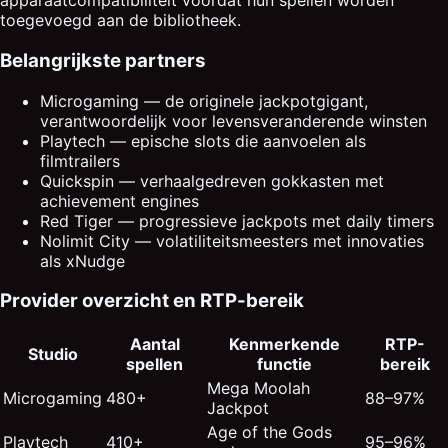
apparaatcompatibiliteit voordat hun spellen worden
toegevoegd aan de bibliotheek.
Belangrijkste partners
Microgaming — de originele jackpotgigant,
verantwoordelijk voor levensveranderende winsten
Playtech — epische slots die aanvoelen als
filmtrailers
Quickspin — verhaalgedreven gokkasten met
achievement engines
Red Tiger — progressieve jackpots met daily timers
Nolimit City — volatiliteitsmeesters met innovaties
als xNudge
Provider overzicht en RTP-bereik
Aantal
Kenmerkende
RTP-
Studio
spellen
functie
bereik
Mega Moolah
Microgaming
480+
88–97%
Jackpot
Age of the Gods
Playtech
410+
95–96%