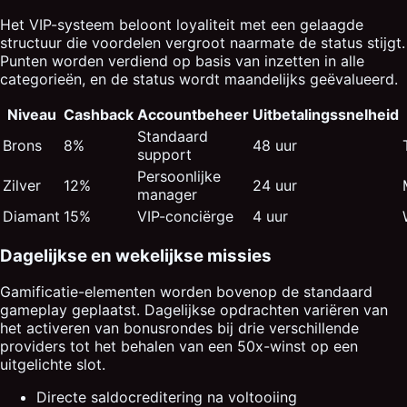
Het VIP-systeem beloont loyaliteit met een gelaagde
structuur die voordelen vergroot naarmate de status stijgt.
Punten worden verdiend op basis van inzetten in alle
categorieën, en de status wordt maandelijks geëvalueerd.
Niveau
Cashback
Accountbeheer
Uitbetalingssnelheid
Standaard
Brons
8%
48 uur
support
Persoonlijke
Zilver
12%
24 uur
manager
Diamant
15%
VIP-conciërge
4 uur
Dagelijkse en wekelijkse missies
Gamificatie-elementen worden bovenop de standaard
gameplay geplaatst. Dagelijkse opdrachten variëren van
het activeren van bonusrondes bij drie verschillende
providers tot het behalen van een 50x-winst op een
uitgelichte slot.
Directe saldocreditering na voltooiing