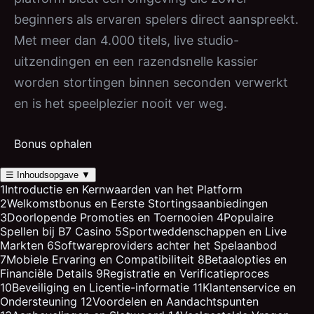
beginners als ervaren spelers direct aanspreekt.
Met meer dan 4.000 titels, live studio-
uitzendingen en een razendsnelle kassier
worden stortingen binnen seconden verwerkt
en is het speelplezier nooit ver weg.
Bonus ophalen
☰
Inhoudsopgave
▼
1
Introductie en Kernwaarden van het Platform
2
Welkomstbonus en Eerste Stortingsaanbiedingen
3
Doorlopende Promoties en Toernooien
4
Populaire
Spellen bij B7 Casino
5
Sportweddenschappen en Live
Markten
6
Softwareproviders achter het Spelaanbod
7
Mobiele Ervaring en Compatibiliteit
8
Betaalopties en
Financiële Details
9
Registratie en Verificatieproces
10
Beveiliging en Licentie-informatie
11
Klantenservice en
Ondersteuning
12
Voordelen en Aandachtspunten