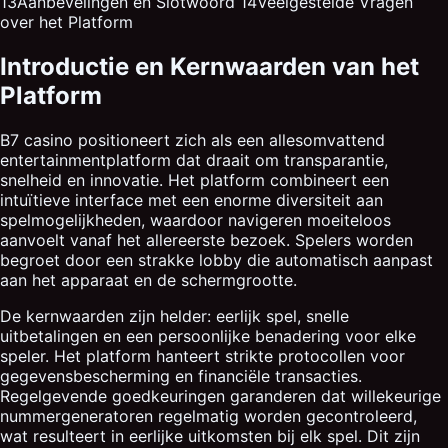
13
Aanbevelingen en Slotwoord
14
Veelgestelde Vragen
over het Platform
Introductie en Kernwaarden van het
Platform
B7 casino positioneert zich als een allesomvattend
entertainmentplatform dat draait om transparantie,
snelheid en innovatie. Het platform combineert een
intuïtieve interface met een enorme diversiteit aan
spelmogelijkheden, waardoor navigeren moeiteloos
aanvoelt vanaf het allereerste bezoek. Spelers worden
begroet door een strakke lobby die automatisch aanpast
aan het apparaat en de schermgrootte.
De kernwaarden zijn helder: eerlijk spel, snelle
uitbetalingen en een persoonlijke benadering voor elke
speler. Het platform hanteert strikte protocollen voor
gegevensbescherming en financiële transacties.
Regelgevende goedkeuringen garanderen dat willekeurige
nummergeneratoren regelmatig worden gecontroleerd,
wat resulteert in eerlijke uitkomsten bij elk spel. Dit zijn