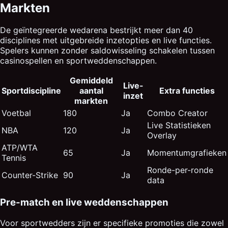
Markten
De geïntegreerde wedarena bestrijkt meer dan 40
disciplines met uitgebreide inzetopties en live functies.
Spelers kunnen zonder saldowisseling schakelen tussen
casinospellen en sportweddenschappen.
Gemiddeld
Live-
Sportdiscipline
aantal
Extra functies
inzet
markten
Voetbal
180
Ja
Combo Creator
Live Statistieken
NBA
120
Ja
Overlay
ATP/WTA
65
Ja
Momentumgrafieken
Tennis
Ronde-per-ronde
Counter-Strike
90
Ja
data
Pre-match en live weddenschappen
Voor sportwedders zijn er specifieke promoties die zowel