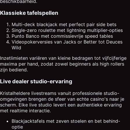
beschikbaarheid.
Klassieke tafelspellen
Multi-deck blackjack met perfect pair side bets
Single-zero roulette met lightning multiplier-opties
Punto Banco met commissievrije speed tables
Videopokerversies van Jacks or Better tot Deuces
Wild
Inzetlimieten variëren van kleine bedragen tot vijfcijferige
maxima per hand, zodat zowel beginners als high rollers
zijn bediend.
Live dealer studio-ervaring
Kristalheldere livestreams vanuit professionele studio-
omgevingen brengen de sfeer van echte casino's naar je
scherm. Elke live studio levert een authentieke ervaring
met realtime interactie.
Blackjacktafels met zeven stoelen en bet behind-
optie