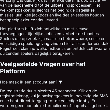
verschijnt, is duidelijk dat hier elke detail is doordacht —
van de laadsnelheid tot de uitbetalingsprocessen. Het
welkomstpakket is slechts het begin; de dagelijkse
missies, uurlijkse jackpots en live dealer-sessies houden
het speelplezier continu levend.
Het platform blijft zich ontwikkelen met nieuwe
toevoegingen, tijdelijke acties en verbeterde functies.
Spelers die op zoek zijn naar een betrouwbare, snelle en
veelzijdige speelomgeving vinden hier alles onder één dak.
Registreer, claim je welkomstbonus en ontdek zelf waarom
duizenden spelers dagelijks terugkeren.
Veelgestelde Vragen over het
Platform
Hoe maak ik een account aan?
▼
De registratie duurt slechts 45 seconden. Klik op de
registratieknop, vul je basisgegevens in, bevestig via SMS
en je hebt direct toegang tot de volledige lobby. Er
worden geen complexe formulieren of captcha's gebruikt.