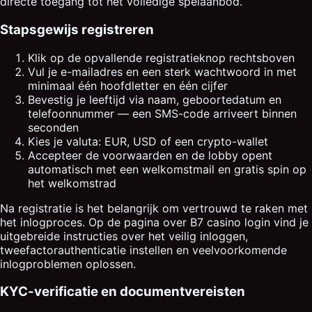
directe toegang tot het volledige spelaanbod.
Stapsgewijs registreren
Klik op de opvallende registratieknop rechtsboven
Vul je e-mailadres en een sterk wachtwoord in met
minimaal één hoofdletter en één cijfer
Bevestig je leeftijd via naam, geboortedatum en
telefoonnummer — een SMS-code arriveert binnen
seconden
Kies je valuta: EUR, USD of een crypto-wallet
Accepteer de voorwaarden en de lobby opent
automatisch met een welkomstmail en gratis spin op
het welkomstrad
Na registratie is het belangrijk om vertrouwd te raken met
het inlogproces. Op de pagina over
B7 casino login
vind je
uitgebreide instructies over het veilig inloggen,
tweefactorauthenticatie instellen en veelvoorkomende
inlogproblemen oplossen.
KYC-verificatie en documentvereisten