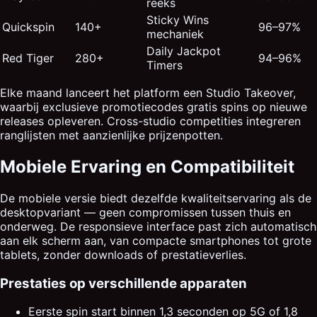
reeks
Sticky Wins
Quickspin
140+
96–97%
mechaniek
Daily Jackpot
Red Tiger
280+
94–96%
Timers
Elke maand lanceert het platform een Studio Takeover,
waarbij exclusieve promotiecodes gratis spins op nieuwe
releases opleveren. Cross-studio competities integreren
ranglijsten met aanzienlijke prijzenpotten.
Mobiele Ervaring en Compatibiliteit
De mobiele versie biedt dezelfde kwaliteitservaring als de
desktopvariant — geen compromissen tussen thuis en
onderweg. De responsieve interface past zich automatisch
aan elk scherm aan, van compacte smartphones tot grote
tablets, zonder downloads of prestatieverlies.
Prestaties op verschillende apparaten
Eerste spin start binnen 1,3 seconden op 5G of 1,8