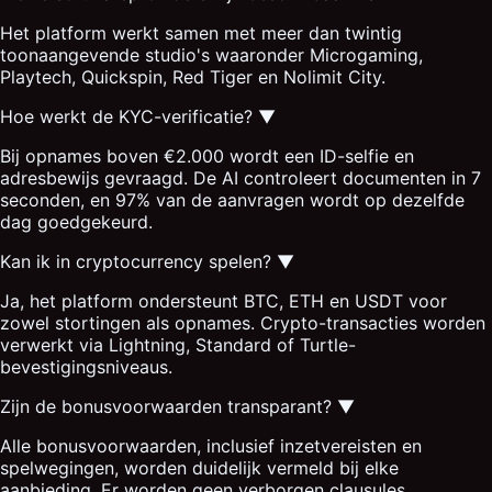
Het platform werkt samen met meer dan twintig
toonaangevende studio's waaronder Microgaming,
Playtech, Quickspin, Red Tiger en Nolimit City.
Hoe werkt de KYC-verificatie?
▼
Bij opnames boven €2.000 wordt een ID-selfie en
adresbewijs gevraagd. De AI controleert documenten in 7
seconden, en 97% van de aanvragen wordt op dezelfde
dag goedgekeurd.
Kan ik in cryptocurrency spelen?
▼
Ja, het platform ondersteunt BTC, ETH en USDT voor
zowel stortingen als opnames. Crypto-transacties worden
verwerkt via Lightning, Standard of Turtle-
bevestigingsniveaus.
Zijn de bonusvoorwaarden transparant?
▼
Alle bonusvoorwaarden, inclusief inzetvereisten en
spelwegingen, worden duidelijk vermeld bij elke
aanbieding. Er worden geen verborgen clausules