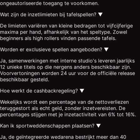
ongeautoriseerde toegang te voorkomen.
Wat zijn de inzetlimieten bij tafelspellen?
▼
De limieten variëren van kleine bedragen tot vijfcijferige
maxima per hand, afhankelijk van het speltype. Zowel
beginners als high rollers vinden passende tafels.
Worden er exclusieve spellen aangeboden?
▼
Ja, samenwerkingen met interne studio's leveren jaarlijks
12 unieke titels op die nergens anders beschikbaar zijn.
Voorvertoningen worden 24 uur voor de officiële release
beschikbaar gesteld.
Hoe werkt de cashbackregeling?
▼
Wekelijks wordt een percentage van de nettoverliezen
teruggestort als echt geld, zonder inzetvereisten. De
percentages stijgen met je inzetactiviteit van 6% tot 16%.
Kan ik sportweddenschappen plaatsen?
▼
Ja, de geïntegreerde wedarena bestrijkt meer dan 40