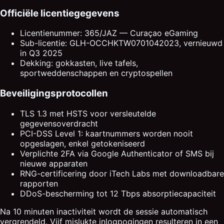
Officiële licentiegegevens
Licentienummer: 365/JAZ — Curaçao eGaming
Sub-licentie: GLH-OCCHKTW0701042023, vernieuwd
in Q3 2025
Dekking: gokkasten, live tafels,
sportweddenschappen en cryptospellen
Beveiligingsprotocollen
TLS 1.3 met HSTS voor versleutelde
gegevensoverdracht
PCI-DSS Level 1: kaartnummers worden nooit
opgeslagen, enkel getokeniseerd
Verplichte 2FA via Google Authenticator of SMS bij
nieuwe apparaten
RNG-certificering door iTech Labs met downloadbare
rapporten
DDoS-bescherming tot 12 Tbps absorptiecapaciteit
Na 10 minuten inactiviteit wordt de sessie automatisch
vergrendeld. Vijf mislukte inlogpogingen resulteren in een