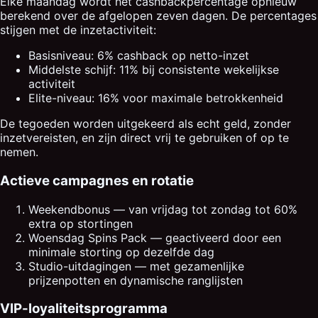
Elke maandag wordt het cashbackpercentage opnieuw
berekend over de afgelopen zeven dagen. De percentages
stijgen met de inzetactiviteit:
Basisniveau: 6% cashback op netto-inzet
Middelste schijf: 11% bij consistente wekelijkse
activiteit
Elite-niveau: 16% voor maximale betrokkenheid
De tegoeden worden uitgekeerd als echt geld, zonder
inzetvereisten, en zijn direct vrij te gebruiken of op te
nemen.
Actieve campagnes en rotatie
Weekendbonus — van vrijdag tot zondag tot 60%
extra op stortingen
Woensdag Spins Pack — geactiveerd door een
minimale storting op dezelfde dag
Studio-uitdagingen — met gezamenlijke
prijzenpotten en dynamische ranglijsten
VIP-loyaliteitsprogramma